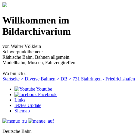
Willkommen im
Bildarchivarium
von Walter Völklein
Schwerpunktthemen:
Räthische Bahn, Bahnen allgemein,
Modellbahn, Museen, Fahrzeugtreffen
Wo bin ich?:
Startseite >
Diverse Bahnen >
DB >
731 Stahringen - Friedrichshafen
Youtube
Facebook
Links
letztes Update
Sitemap
Deutsche Bahn