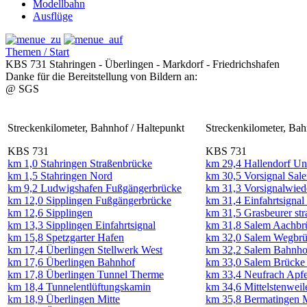
Modellbahn
Ausflüge
Themen / Start
KBS 731 Stahringen - Überlingen - Markdorf - Friedrichshafen
Danke für die Bereitstellung von Bildern an:
@ SGS
Streckenkilometer, Bahnhof / Haltepunkt
Streckenkilometer, Bah
KBS 731
KBS 731
km 1,0 Stahringen Straßenbrücke
km 29,4 Hallendorf U
km 1,5 Stahringen Nord
km 30,5 Vorsignal Sale
km 9,2 Ludwigshafen Fußgängerbrücke
km 31,3 Vorsignalwied
km 12,0 Sipplingen Fußgängerbrücke
km 31,4 Einfahrtsignal
km 12,6 Sipplingen
km 31,5 Grasbeurer str
km 13,3 Sipplingen Einfahrtsignal
km 31,8 Salem Aachbrü
km 15,8 Spetzgarter Hafen
km 32,0 Salem Wegbr
km 17,4 Überlingen Stellwerk West
km 32,2 Salem Bahnho
km 17,6 Überlingen Bahnhof
km 33,0 Salem Brücke 
km 17,8 Überlingen Tunnel Therme
km 33,4 Neufrach Apfe
km 18,4 Tunnelentlüftungskamin
km 34,6 Mittelstenweil
km 18,9 Überlingen Mitte
km 35,8 Bermatingen 