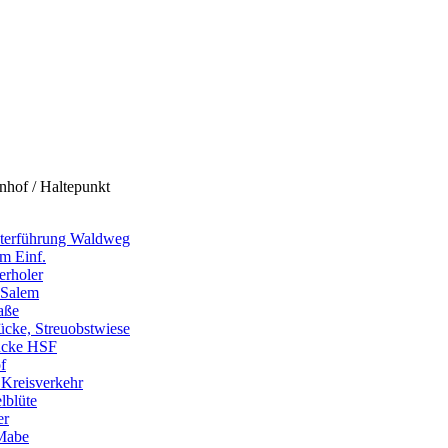
nhof / Haltepunkt
nterführung Waldweg
m Einf.
erholer
 Salem
aße
cke, Streuobstwiese
ücke HSF
f
Kreisverkehr
lblüte
er
Mabe