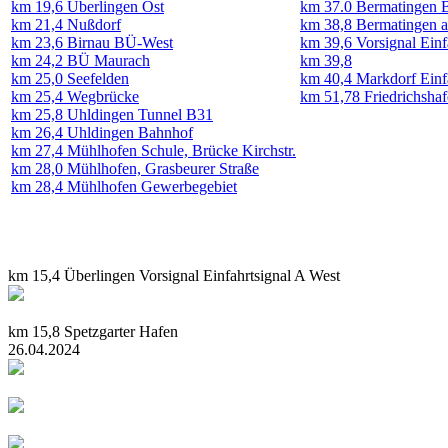
km 19,6 Überlingen Ost
km 37.0 Bermatingen 
km 21,4 Nußdorf
km 38,8 Bermatingen a
km 23,6 Birnau BÜ-West
km 39,6 Vorsignal Einf
km 24,2 BÜ Maurach
km 39,8
km 25,0 Seefelden
km 40,4 Markdorf Einf
km 25,4 Wegbrücke
km 51,78 Friedrichshaf
km 25,8 Uhldingen Tunnel B31
km 26,4 Uhldingen Bahnhof
km 27,4 Mühlhofen Schule, Brücke Kirchstr.
km 28,0 Mühlhofen, Grasbeurer Straße
km 28,4 Mühlhofen Gewerbegebiet
km 15,4 Überlingen Vorsignal Einfahrtsignal A West
km 15,8 Spetzgarter Hafen
26.04.2024