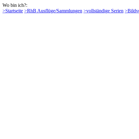
Wo bin ich?:
>Startseite
>RhB Ausflüge/Sammlungen
>vollständige Serien
>Bildv