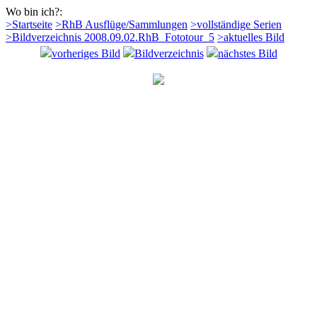
Wo bin ich?:
>Startseite
>RhB Ausflüge/Sammlungen
>vollständige Serien
>Bildverzeichnis 2008.09.02.RhB_Fototour_5
>aktuelles Bild
vorheriges Bild
Bildverzeichnis
nächstes Bild