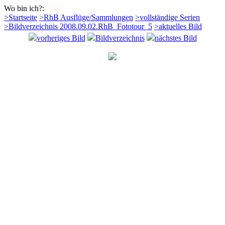
Wo bin ich?:
>Startseite
>RhB Ausflüge/Sammlungen
>vollständige Serien
>Bildverzeichnis 2008.09.02.RhB_Fototour_5
>aktuelles Bild
vorheriges Bild
Bildverzeichnis
nächstes Bild