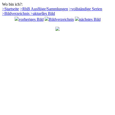
Wo bin ich?:
>Startseite
>RhB Ausflüge/Sammlungen
>vollständige Serien
>Bildverzeichnis
>aktuelles Bild
vorheriges Bild
Bildverzeichnis
nächstes Bild