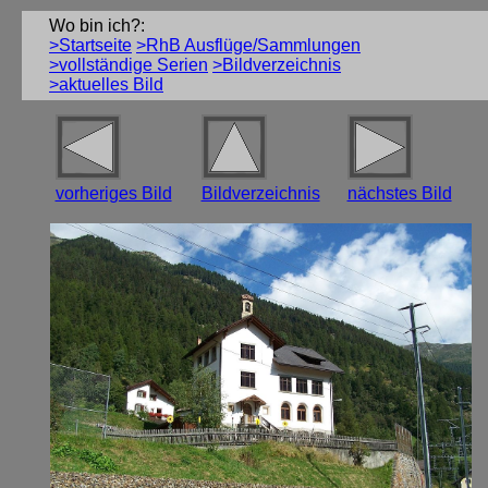
Wo bin ich?:
>Startseite
>RhB Ausflüge/Sammlungen
>vollständige Serien
>Bildverzeichnis
>aktuelles Bild
vorheriges Bild
Bildverzeichnis
nächstes Bild