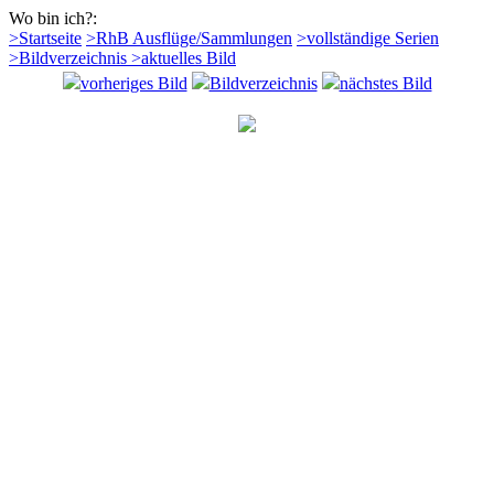
Wo bin ich?:
>Startseite
>RhB Ausflüge/Sammlungen
>vollständige Serien
>Bildverzeichnis
>aktuelles Bild
vorheriges Bild
Bildverzeichnis
nächstes Bild